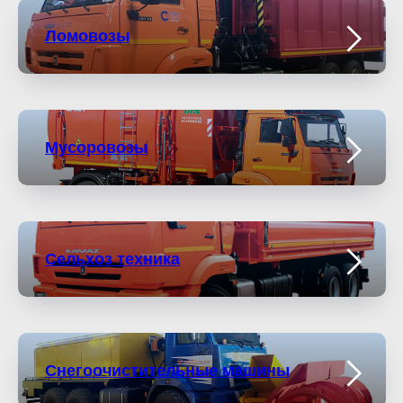
Ломовозы
Мусоровозы
Сельхоз техника
Снегоочистительные машины