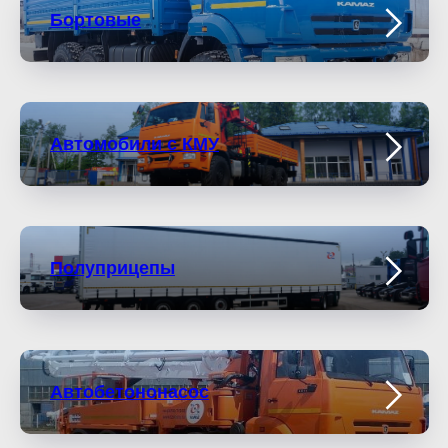
Бортовые
Автомобили с КМУ
Полуприцепы
Автобетононасос