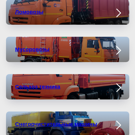
Ломовозы
Мусоровозы
Сельхоз техника
Снегоочистительные машины